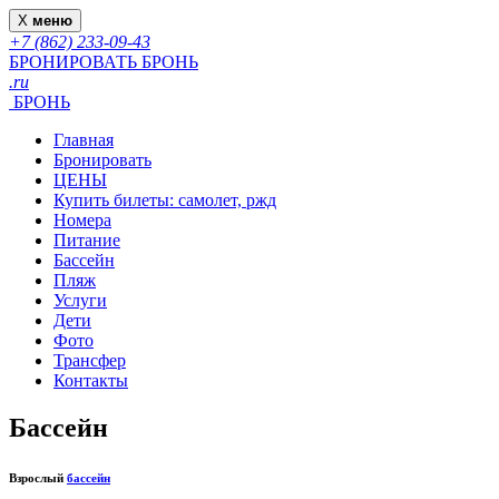
X
меню
+7 (862) 233-09-43
БРОНИРОВАТЬ
БРОНЬ
.ru
БРОНЬ
Главная
Бронировать
ЦЕНЫ
Купить билеты: самолет, ржд
Номера
Питание
Бассейн
Пляж
Услуги
Дети
Фото
Трансфер
Контакты
Бассейн
Взрослый
бассейн